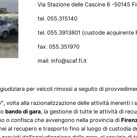
Via Stazione delle Cascine 6 -50145 Fi
tel. 055.315140
tel. 055.3913801 (custode acquirente P
fax. 055.351970
mail: info@scaf.fi.it
 giudiziara per veicoli rimossi a seguito di provvediment
e”
, volta alla razionalizzazione delle attività inerenti 
so
bando di gara
, la gestione di tutte le attività di re
mo o confisca che avvengono nella provincia di
Firen
i al recupero e trasporto fino al luogo di custodia de