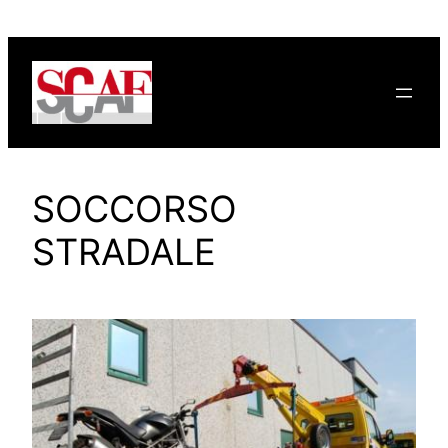
Vai
al
contenuto
SOCCORSO
STRADALE